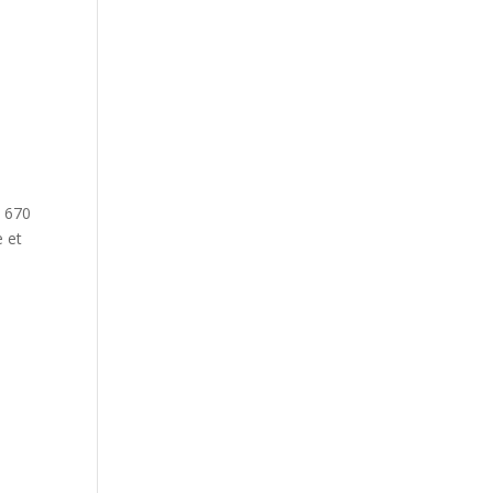
: 670
e et