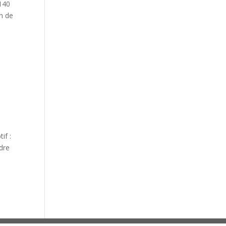
 140
on de
if :
dre