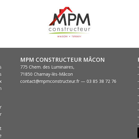
MPM CONSTRUCTEUR MÂCON
s
775 Chem. des Luminaires,
s
71850 Charnay-lès-Mâcon
x
contact@mpmconstructeur.fr — 03 85 38 72 76
n
r
r
t
e