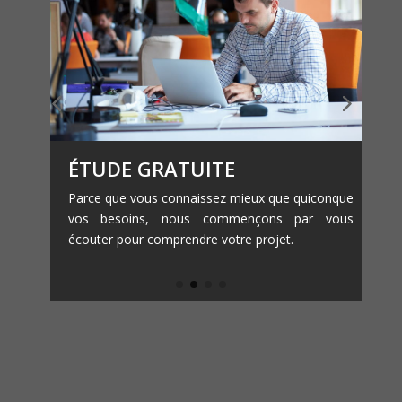
ÉTUDE GRATUITE
os
Parce que vous connaissez mieux que quiconque
M
es
vos besoins, nous commençons par vous
é
 à
écouter pour comprendre votre projet.
c